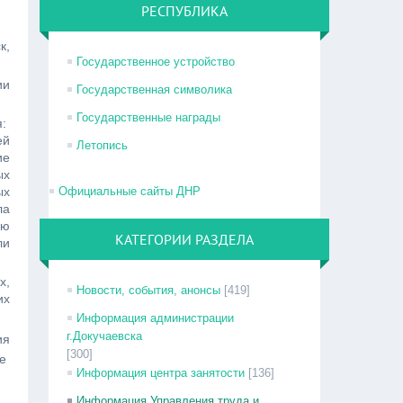
РЕСПУБЛИКА
к,
Государственное устройство
ии
Государственная символика
Государственные награды
я:
ей
Летопись
ие
ых
ых
Официальные сайты ДНР
ла
ью
КАТЕГОРИИ РАЗДЕЛА
ли
х,
Новости, события, анонсы
[419]
их
Информация администрации
г.Докучаевска
ия
[300]
ле
Информация центра занятости
[136]
Информация Управления труда и