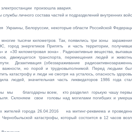
 электростанции произошла авария.
службы личного состава частей и подразделений внутренних войс
ия Украины, Белоруссии, некоторые области Российской Федерац
ногие тысячи километров. Так, появились три зоны заражени
С, город энергетиков Припять и часть территории, получивш
а» и «30 километровая зона» . Радиоактивные вещества, выпавш
оков, движущегося транспорта, перемещения людей и животн
 пути. Дезактивация (обеззараживание радиоактивнозараженн
й важности, но порой и трудновыполнимой. Перед людьми бы
ить катастрофу и люди не смотря на усталось, опасность здоров
ла людей, значительная часть ликвидаторов 1986 года ста
офы мы благодарны всем, кто разделил горькую чашу первы
быля. Склоняем свои головы над могилами погибших и умерш
х жителей города 26.04.2016 на митинг-реквиема и проведен
ернобыльской катастрофы, который состоится в 12 часов воз