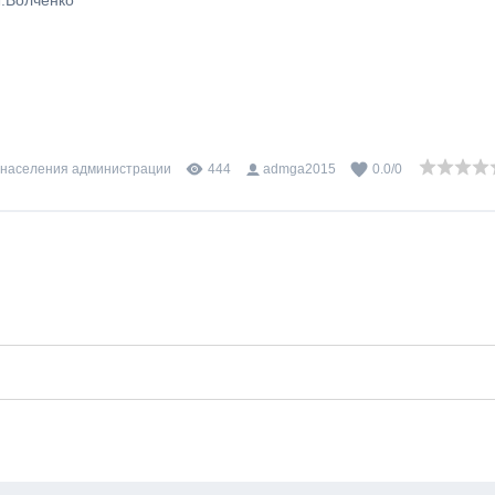
авления В.Л.Волченк
 населения администрации
444
admga2015
0.0
/
0