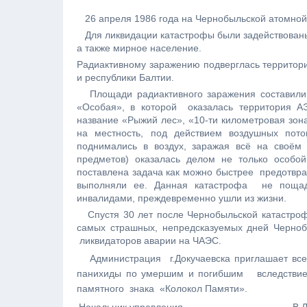
26 апреля 1986 года на Чернобыльской атомной
Для ликвидации катастрофы были задействованы 
а также мирное население.
Радиактивному заражению подверглась территор
и республики Балтии.
Площади радиактивного заражения составили м
«Особая», в которой оказалась территория АЭ
название «Рыжий лес», «10-ти километровая зон
на местность, под действием воздушных пот
поднимались в воздух, заражая всё на своём
предметов) оказалась делом не только особо
поставлена задача как можно быстрее предотврат
выполняли ее. Данная катастрофа не пощади
инвалидами, преждевременно ушли из жизни.
Спустя 30 лет после Чернобыльской катастр
самых страшных, непредсказуемых дней Черно
ликвидаторов аварии на ЧАЭС.
Администрация г.Докучаевска приглашает все
панихиды по умершим и погибшим вследствие Ч
памятного знака «Колокол Памяти».