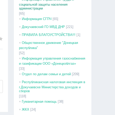
о
социальной защиты населения
администрации
[65]
Информация СГПЧ
[65]
Докучаевский ГО МВД ДНР
[221]
ПРАВИЛА БЛАГОУСТРОЙСТВА!!!
[1]
Общественное движение "Донецкая
республика"
[52]
Информация управления газоснабжения
и газификации ООО «Донецкоблгаз»
[33]
Отдел по делам семьи и детей
[209]
Республиканская налоговая инспекция в
г.Докучаевске Министерства доходов и
сборов
[118]
Гуманитарная помощь
[38]
ЖКХ
[24]