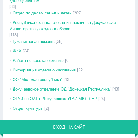
«Донецкоблгаз»
[33]
Отдел по делам семьи и детей
[209]
Республиканская налоговая инспекция в г.Докучаевске
Министерства доходов и сборов
[118]
Гуманитарная помощь
[38]
ЖКХ
[24]
Работа по восстановлению
[0]
Информация отдела образования
[22]
ОО "Молодая республика"
[13]
Докучаевское отделение ОД "Донецкая Республика"
[43]
ОГАИ по ОАТ г. Докучаевска УГАИ МВД ДНР
[25]
Отдел культуры
[2]
ВХОД НА САЙТ