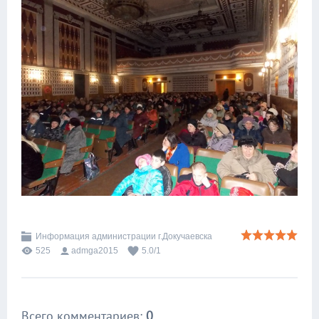
Информация администрации г.Докучаевска
525
admga2015
5.0
/
1
Всего комментариев
:
0