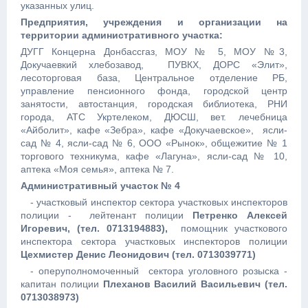
указанных улиц.
Предприятия, учреждения и организации на
территории административного участка:
ДУГГ Концерна Донбассгаз, МОУ № 5, МОУ №3,
Докучаевкий хлебозавод, ПУВКХ, ДОРС «Элит»,
лесоторговая база, Центральное отделение РБ,
управление пенсионного фонда, городской центр
занятости, автостанция, городская библиотека, РНИ
города, АТС Укртелеком, ДЮСШ, вет. лечебница
«Айболит», кафе «Зебра», кафе «Докучаевское», ясли-
сад № 4, ясли-сад № 6, ООО «Рынок», общежитие № 1
торгового техникума, кафе «Лагуна», ясли-сад № 10,
аптека «Моя семья», аптека № 7.
Административный участок № 4
- участковый инспектор сектора участковых инспекторов
полиции - лейтенант полиции
Петренко Алексей
Игоревич, (тел. 0713194883),
помощник участкового
инспектора сектора участковых инспекторов полиции
Цехмистер Денис Леонидович (тел. 0713039771)
- оперуполномоченный сектора уголовного розыска -
капитан полиции
Плеханов Василий Васильевич
(тел.
0713038973)