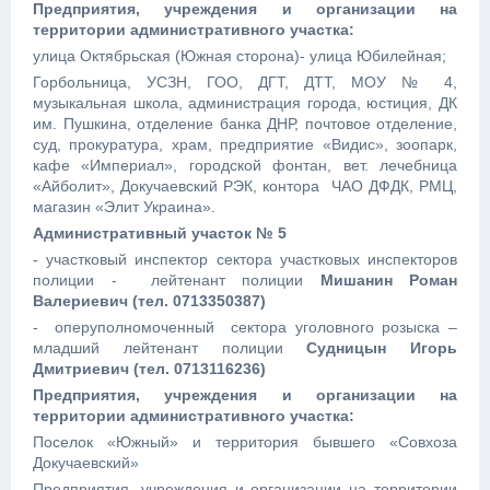
Предприятия, учреждения и организации на
территории административного участка:
улица Октябрьская (Южная сторона)- улица Юбилейная;
Горбольница, УСЗН, ГОО, ДГТ, ДТТ, МОУ № 4,
музыкальная школа, администрация города, юстиция, ДК
им. Пушкина, отделение банка ДНР, почтовое отделение,
суд, прокуратура, храм, предприятие «Видис», зоопарк,
кафе «Империал», городской фонтан, вет. лечебница
«Айболит», Докучаевский РЭК, контора ЧАО ДФДК, РМЦ,
магазин «Элит Украина».
Административный участок № 5
- участковый инспектор сектора участковых инспекторов
полиции - лейтенант полиции
Мишанин Роман
Валериевич (тел. 0713350387)
- оперуполномоченный сектора уголовного розыска –
младший лейтенант полиции
Судницын Игорь
Дмитриевич (тел. 0713116236)
Предприятия, учреждения и организации на
территории административного участка:
Поселок «Южный» и территория бывшего «Совхоза
Докучаевский»
Предприятия, учреждения и организации на территории