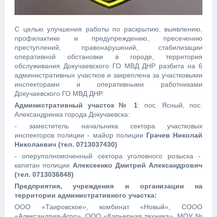
С целью улучшения работы по раскрытию, выявлению,
профилактике и предупреждению, пресечению
преступлений, правонарушений, стабилизации
оперативной обстановки в городе, территория
обслуживания Докучаевского ГО МВД ДНР разбита на 6
административных участков и закреплена за участковыми
инспекторами и оперативными работниками
Докучаевского ГО МВД ДНР.
Административный участок № 1
: пос. Ясный, пос.
Александринка города Докучаевска:
- заместитель начальника сектора участковых
инспекторов полиции - майор полиции
Грачев Николай
Николаевич (тел. 0713037430)
- оперуполномоченный сектора уголовного розыска -
капитан полиции
Алексеенко Дмитрий Александрович
(тел. 0713036848)
Предприятия, учреждения и организации на
территории административного участка:
ООО «Таировское», комбинат «Новый», СООО
«Александрия-Агро», ООО «Карьерная техника», МОУ №