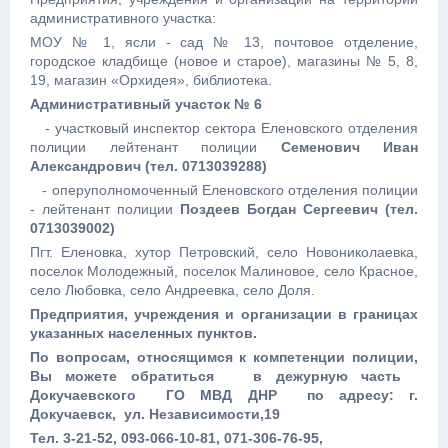
административного участка:
МОУ № 1, ясли - сад № 13, почтовое отделение,
городское кладбище (новое и старое), магазины № 5, 8,
19, магазин «Орхидея», библиотека.
Административный участок № 6
- участковый инспектор сектора Еленовского отделения
полиции лейтенант полиции
Семенович Иван
Александрович (тел. 0713039288)
- оперуполномоченный Еленовского отделения полиции
- лейтенант полиции
Поздеев Богдан Сергеевич (тел.
0713039002)
Пгт. Еленовка, хутор Петровский, село Новониколаевка,
поселок Молодежный, поселок Малиновое, село Красное,
село Любовка, село Андреевка, село Доля.
Предприятия, учреждения и организации в границах
указанных населенных пунктов.
По вопросам, относящимся к компетенции полиции,
Вы можете обратиться в дежурную часть
Докучаевского ГО МВД ДНР по адресу: г.
Докучаевск, ул. Независимости,19
Тел. 3-21-52, 093-066-10-81, 071-306-76-95,