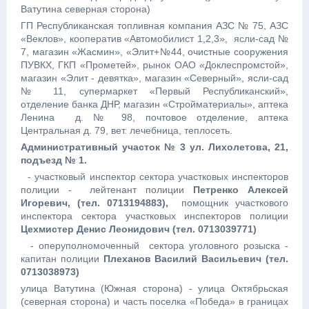
Ватутина северная сторона)
ГП Республиканская топливная компания АЗС № 75, АЗС
«Веклов», кооператив «Автомобилист 1,2,3», ясли-сад №
7, магазин «Жасмин», «Элит+№44, очистные сооружения
ПУВКХ, ГКП «Прометей», рынок ОАО «Доклеспромстой»,
магазин «Элит - девятка», магазин «Северный», ясли-сад
№ 11, супермаркет «Первый Республиканский»,
отделение банка ДНР, магазин «Стройматериалы», аптека
Ленина д. № 98, почтовое отделение, аптека
Центральная д. 79, вет. лечебница, теплосеть.
Административный участок № 3 ул. Лихолетова, 21,
подъезд № 1.
- участковый инспектор сектора участковых инспекторов
полиции - лейтенант полиции
Петренко Алексей
Игоревич, (тел. 0713194883),
помощник участкового
инспектора сектора участковых инспекторов полиции
Цехмистер Денис Леонидович (тел. 0713039771)
- оперуполномоченный сектора уголовного розыска -
капитан полиции
Плеханов Василий Васильевич
(тел.
0713038973)
улица Ватутина (Южная сторона) - улица Октябрьская
(северная сторона) и часть поселка «Победа» в границах