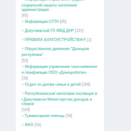
социальной защиты населения
администрации
[65]
Информация СГПЧ
[65]
Докучаевский ГО МВД ДНР
[221]
ПРАВИЛА БЛАГОУСТРОЙСТВА!!!
[1]
Общественное движение "Донецкая
республика"
[52]
Информация управления газоснабжения
и газификации ООО «Донецкоблгаз»
[33]
Отдел по делам семьи и детей
[209]
Республиканская налоговая инспекция в
г.Докучаевске Министерства доходов и
сборов
[118]
Гуманитарная помощь
[38]
ЖКХ
[24]