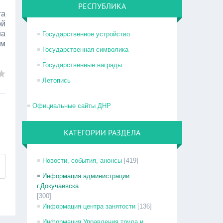
РЕСПУБЛИКА
та
ой
на
Государственное устройство
ем
Государственная символика
Государственные награды
Летопись
Официальные сайты ДНР
КАТЕГОРИИ РАЗДЕЛА
Новости, события, анонсы
[419]
Информация администрации
г.Докучаевска
[300]
Информация центра занятости
[136]
Информация Управления труда и