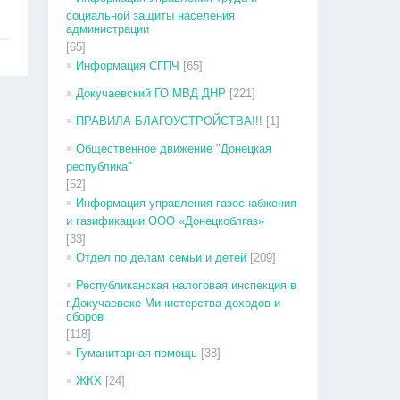
социальной защиты населения
администрации
[65]
Информация СГПЧ
[65]
Докучаевский ГО МВД ДНР
[221]
ПРАВИЛА БЛАГОУСТРОЙСТВА!!!
[1]
Общественное движение "Донецкая
республика"
[52]
Информация управления газоснабжения
и газификации ООО «Донецкоблгаз»
[33]
Отдел по делам семьи и детей
[209]
Республиканская налоговая инспекция в
г.Докучаевске Министерства доходов и
сборов
[118]
Гуманитарная помощь
[38]
ЖКХ
[24]