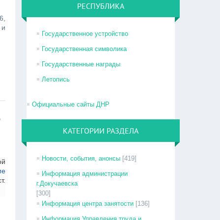
РЕСПУБЛИКА
6,
 и
Государственное устройство
Государственная символика
Государственные награды
Летопись
Официальные сайты ДНР
е
КАТЕГОРИИ РАЗДЕЛА
Новости, события, анонсы
[419]
ой
ме
Информация администрации
т.
г.Докучаевска
[300]
Информация центра занятости
[136]
Информация Управления труда и