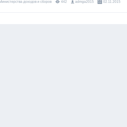
 Министерства доходов и сборов
442
admga2015
02.11.2015