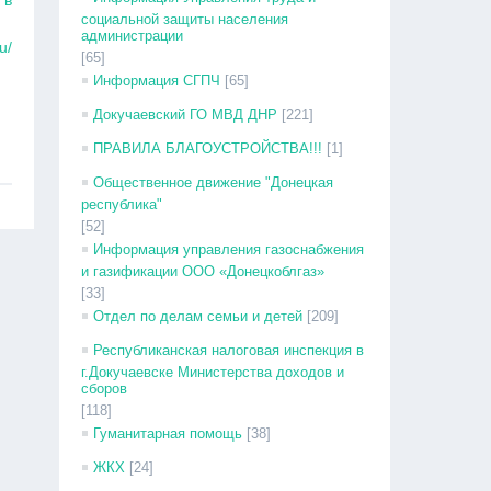
 в
социальной защиты населения
администрации
u/
[65]
Информация СГПЧ
[65]
Докучаевский ГО МВД ДНР
[221]
ПРАВИЛА БЛАГОУСТРОЙСТВА!!!
[1]
Общественное движение "Донецкая
республика"
[52]
Информация управления газоснабжения
и газификации ООО «Донецкоблгаз»
[33]
Отдел по делам семьи и детей
[209]
Республиканская налоговая инспекция в
г.Докучаевске Министерства доходов и
сборов
[118]
Гуманитарная помощь
[38]
ЖКХ
[24]