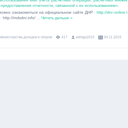
использования книг учета расчетных операций, расчетных книжек
 предоставления отчетности, связанной с их использованием»
.
можно ознакомиться на официальном сайте ДНР :
http://dnr-online.r
http://mdsdnr.info/
...
Читать дальше »
 Министерства доходов и сборов
417
admga2015
04.11.2015