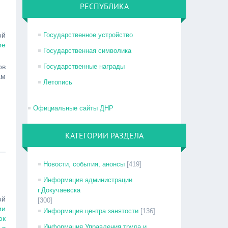
РЕСПУБЛИКА
ой
Государственное устройство
ме
Государственная символика
ов
Государственные награды
ам
Летопись
Официальные сайты ДНР
КАТЕГОРИИ РАЗДЕЛА
Новости, события, анонсы
[419]
Информация администрации
г.Докучаевска
ой
[300]
ии
Информация центра занятости
[136]
ок
Информация Управления труда и