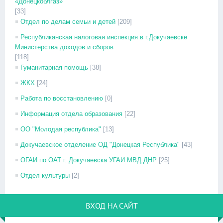
«Донецкоблгаз»
[33]
Отдел по делам семьи и детей
[209]
Республиканская налоговая инспекция в г.Докучаевске
Министерства доходов и сборов
[118]
Гуманитарная помощь
[38]
ЖКХ
[24]
Работа по восстановлению
[0]
Информация отдела образования
[22]
ОО "Молодая республика"
[13]
Докучаевское отделение ОД "Донецкая Республика"
[43]
ОГАИ по ОАТ г. Докучаевска УГАИ МВД ДНР
[25]
Отдел культуры
[2]
ВХОД НА САЙТ