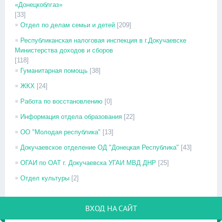
«Донецкоблгаз»
[33]
Отдел по делам семьи и детей
[209]
Республиканская налоговая инспекция в г.Докучаевске
Министерства доходов и сборов
[118]
Гуманитарная помощь
[38]
ЖКХ
[24]
Работа по восстановлению
[0]
Информация отдела образования
[22]
ОО "Молодая республика"
[13]
Докучаевское отделение ОД "Донецкая Республика"
[43]
ОГАИ по ОАТ г. Докучаевска УГАИ МВД ДНР
[25]
Отдел культуры
[2]
ВХОД НА САЙТ