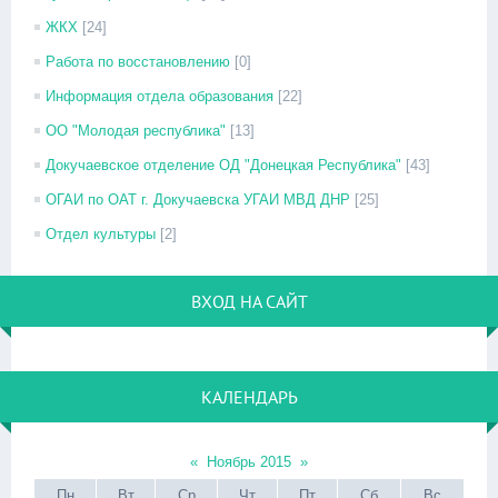
ЖКХ
[24]
Работа по восстановлению
[0]
Информация отдела образования
[22]
ОО "Молодая республика"
[13]
Докучаевское отделение ОД "Донецкая Республика"
[43]
ОГАИ по ОАТ г. Докучаевска УГАИ МВД ДНР
[25]
Отдел культуры
[2]
ВХОД НА САЙТ
КАЛЕНДАРЬ
«
Ноябрь 2015
»
Пн
Вт
Ср
Чт
Пт
Сб
Вс