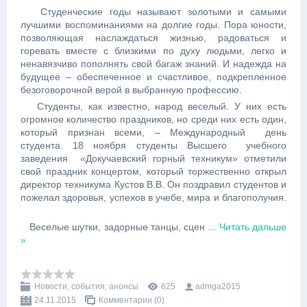
Студенческие годы называют золотыми и самыми
лучшими воспоминаниями на долгие годы. Пора юности,
позволяющая наслаждаться жизнью, радоваться и
горевать вместе с близкими по духу людьми, легко и
ненавязчиво пополнять свой багаж знаний. И надежда на
будущее – обеспеченное и счастливое, подкрепленное
безоговорочной верой в выбранную профессию.
Студенты, как известно, народ веселый. У них есть
огромное количество праздников, но среди них есть один,
который признан всеми, – Международный день
студента. 18 ноября студенты Высшего учебного
заведения «Докучаевский горный техникум» отметили
свой праздник концертом, который торжественно открыл
директор техникума Кустов В.В. Он поздравил студентов и
пожелал здоровья, успехов в учебе, мира и благополучия.
Веселые шутки, задорные танцы, сцен
...
Читать дальше
»
Новости, события, анонсы
625
admga2015
24.11.2015
Комментарии (0)