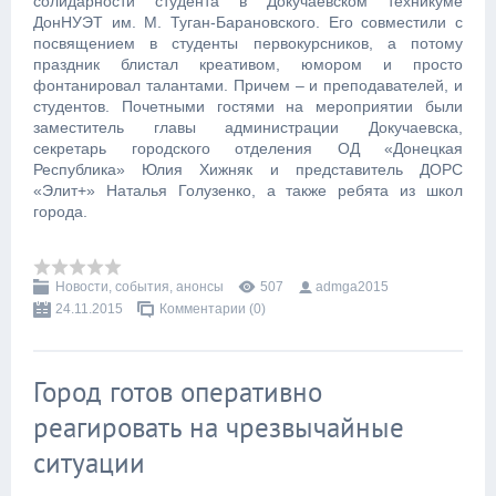
солидарности студента в Докучаевском техникуме
ДонНУЭТ им. М. Туган-Барановского. Его совместили с
посвящением в студенты первокурсников, а потому
праздник блистал креативом, юмором и просто
фонтанировал талантами. Причем – и преподавателей, и
студентов. Почетными гостями на мероприятии были
заместитель главы администрации Докучаевска,
секретарь городского отделения ОД «Донецкая
Республика» Юлия Хижняк и представитель ДОРС
«Элит+» Наталья Голузенко, а также ребята из школ
города.
Новости, события, анонсы
507
admga2015
24.11.2015
Комментарии (0)
Город готов оперативно
реагировать на чрезвычайные
ситуации